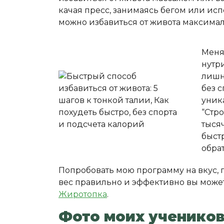
качая пресс, занимаясь бегом или ис
можно избавиться от живота максимал
Меня
нутр
лишн
без с
уник
“Стр
тыся
быст
обрат
Попробовать мою программу на вкус, 
вес правильно и эффективно вы може
Жиротопка
.
Фото моих учеников