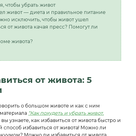
, чтобы убрать живот
дел живот — диета и правильное питание
жно исключить, чтобы живот ушел
я от живота качая пресс? Помогут ли
роме живота?
виться от живота: 5
и
оворить о большом животе и как с ним
 материала
“Как похудеть и убрать живот.
 вы узнаете, как избавиться от живота быстро и
 способ избавиться от живота! Можно ли
акуумом? Можно ли избавиться от живота