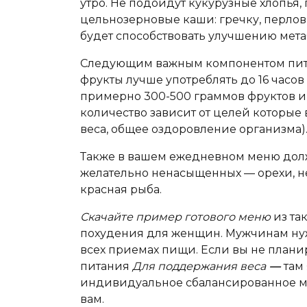
утро. Не подойдут кукурузные хлопья,
цельнозерновые каши: гречку, перловк
будет способствовать улучшению мет
Следующим важным компонентом пита
фрукты лучше употреблять до 16 часов
примерно 300-500 граммов фруктов 
количество зависит от целей которые
веса, общее оздоровление организма)
Также в вашем ежедневном меню долж
желательно ненасыщенных — орехи, н
красная рыба.
Скачайте пример готового меню
из та
похудения для женщин. Мужчинам ну
всех приемах пищи. Если вы не планир
питания
Для поддержания веса
—
там
индивидуальное сбалансированное ме
вам.