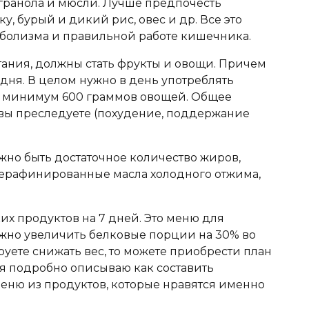
 гранола и мюсли. Лучше предпочесть
у, бурый и дикий рис, овес и др. Все это
аболизма и правильной работе кишечника.
ния, должны стать фрукты и овощи. Причем
 дня. В целом нужно в день употреблять
и минимум 600 граммов овощей. Общее
 вы преследуете (похудение, поддержание
.
но быть достаточное количество жиров,
ерафинированные масла холодного отжима,
ких продуктов на 7 дней. Это меню для
жно увеличить белковые порции на 30% во
уете снижать вес, то можете приобрести план
 я подробно описываю как составить
ню из продуктов, которые нравятся именно