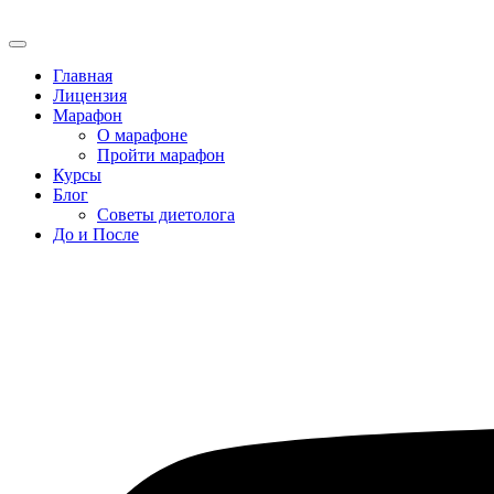
Главная
Лицензия
Марафон
О марафоне
Пройти марафон
Курсы
Блог
Советы диетолога
До и После