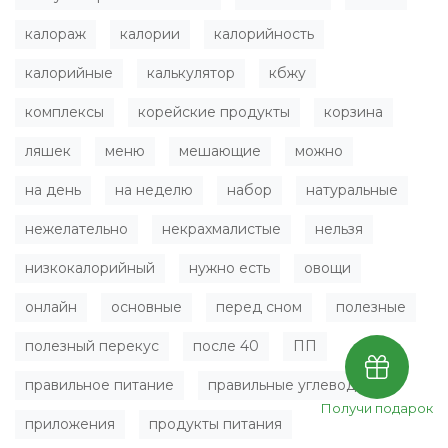
калораж
калории
калорийность
калорийные
калькулятор
кбжу
комплексы
корейские продукты
корзина
ляшек
меню
мешающие
можно
на день
на неделю
набор
натуральные
нежелательно
некрахмалистые
нельзя
низкокалорийный
нужно есть
овощи
онлайн
основные
перед сном
полезные
полезный перекус
после 40
ПП
правильное питание
правильные углеводы
Получи подарок
приложения
продукты питания