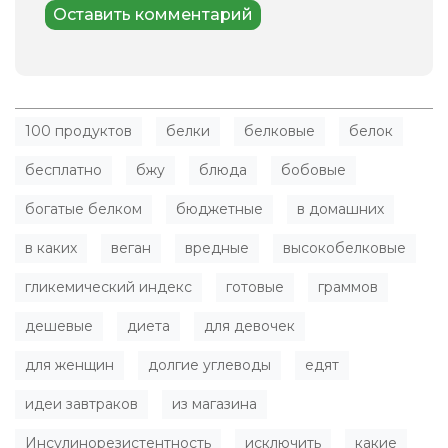
100 продуктов
белки
белковые
белок
бесплатно
бжу
блюда
бобовые
богатые белком
бюджетные
в домашних
в каких
веган
вредные
высокобелковые
гликемический индекс
готовые
граммов
дешевые
диета
для девочек
для женщин
долгие углеводы
едят
идеи завтраков
из магазина
Инсулинорезистентность
исключить
какие