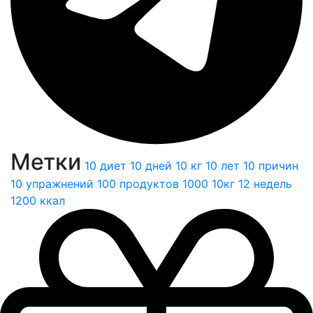
Метки
10 диет
10 дней
10 кг
10 лет
10 причин
10 упражнений
100 продуктов
1000
10кг
12 недель
1200 ккал