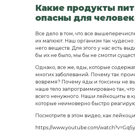
Какие продукты пит
опасны для человек
Все дело в том, что все вышеперечисл
их малюют. Наш организм так чудесно 
него веществ. Для этого у нас есть в
бы их не было, мы бы не смогли сущест
Однако, все же, яды, которые содержа
многих заболеваний. Почему так проис
вовремя? Почему яды и токсины не вы
наше тело запрограммировано так, чт
всего ненужного. Наши лейкоциты в к
которые неимоверно быстро реагирую
Посмотрите в этом видео, как лейкоци
https://www.youtube.com/watch?v=Gq