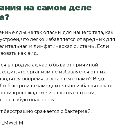
ания на самом деле
а?
енные яды не так опасны для нашего тела, как
устроен, что легко избавляется от вредных для
ыделительная и лимфатическая системы. Если
вовать как вид.
тся в продуктах, часто бывают причиной
ходит, что организм не избавляется от них
водятся вовремя, а остаются с нами? Ведь
обы быстро и незамедлительно избавляться от
рови кровожадные и злостные стражи,
т на любую опасность.
т бесстрашно сражается с бактерией.
5yl_MWcFM