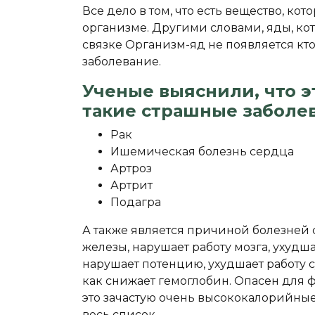
Все дело в том, что есть вещество, ко
организме. Другими словами, яды, кот
связке Организм-яд не появляется кто
заболевание.
Ученые выяснили, что э
такие страшные заболев
Рак
Ишемическая болезнь сердца
Артроз
Артрит
Подагра
А также является причиной болезней 
железы, нарушает работу мозга, ухудша
нарушает потенцию, ухудшает работу с
как снижает гемоглобин. Опасен для 
это зачастую очень высококалорийны
весь список.