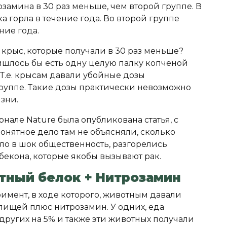
замина в 30 раз меньше, чем второй группе. В
а горла в течение года. Во второй группе
ние года.
 крыс, которые получали в 30 раз меньше?
ришлось бы есть одну целую палку копченой
 Т.е. крысам давали убойные дозы
 группе. Такие дозы практически невозможно
изни.
рнале Nature была опубликована статья, с
онятное дело там не объясняли, сколько
ло в шок общественность, разгорелись
бекона, которые якобы вызывают рак.
тный белок + Нитрозамин
имент, в ходе которого, животным давали
 пищей плюс нитрозамин. У одних, еда
 других на 5% и также эти животных получали