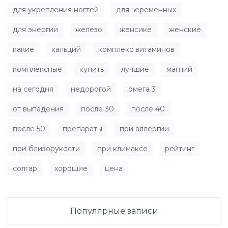
для укрепления ногтей
для ьеременных
для энергии
железо
женсике
женские
какие
кальций
комплекс витаминов
комплексные
купить
лучшие
магний
на сегодня
недорогой
омега 3
от выпадения
после 30
после 40
после 50
препараты
при аллергии
при близорукости
при климаксе
рейтинг
солгар
хорошие
цена
Популярные записи