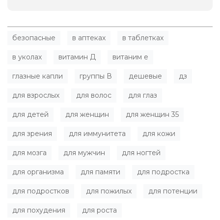
безопасные
в аптеках
в таблетках
в уколах
витамин Д
витаним е
глазные капли
группы В
дешевые
дз
для взрослых
для волос
для глаз
для детей
для женщин
для женщин 35
для зрения
для иммунитета
для кожи
для мозга
для мужчин
для ногтей
для организма
для памяти
для подростка
для подростков
для пожилых
для потенции
для похудения
для роста