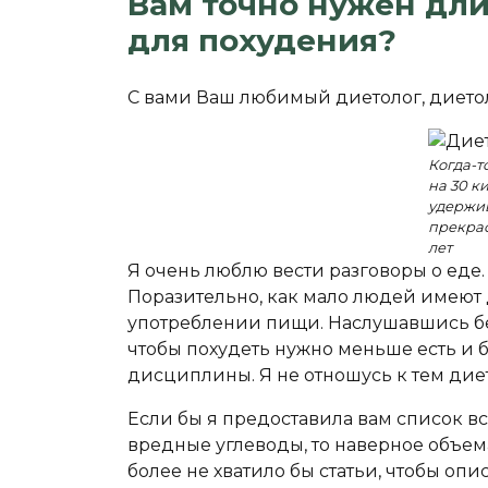
Вам точно нужен дл
для похудения?
С вами Ваш любимый диетолог, дието
Когда-т
на 30 к
удержив
прекрас
лет
Я очень люблю вести разговоры о еде.
Поразительно, как мало людей имеют
употреблении пищи. Наслушавшись бест
чтобы похудеть нужно меньше есть и б
дисциплины. Я не отношусь к тем диет
Если бы я предоставила вам список вс
вредные углеводы, то наверное объема 
более не хватило бы статьи, чтобы оп