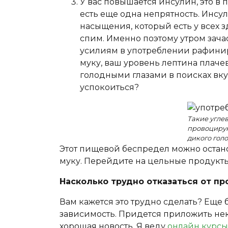
У вас повышается инсулин, это в п
есть еще одна непрятность. Инсу
насыщения, который есть у всех 
спим. Именно поэтому утром зачас
усилиям в употреблении рафинир
муку, ваш уровень лептина плачев
голодными глазами в поисках вкус
успокоиться?
Такие углев
провоцирую
дикого гол
Этот пищевой беспредел можно останов
муку. Перейдите на цельные продукты
Насколько трудно отказаться от пр
Вам кажется это трудно сделать? Еще б
зависимость. Придется приложить неко
хорошая новость. Я веду
онлайн курсы