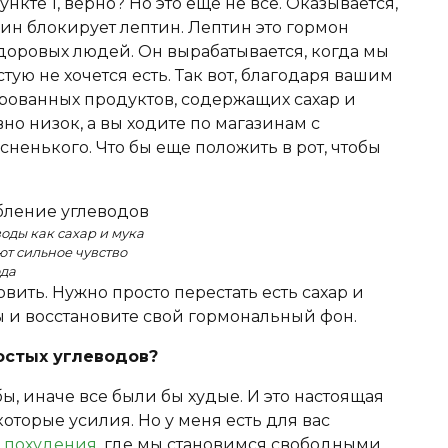
ункте 1, верно? Но это еще не все. Оказывается,
лин блокирует лептин. Лептин это гормон
здоровых людей. Он вырабатывается, когда мы
тую не хочется есть. Так вот, благодаря вашим
ованных продуктов, содержащих сахар и
но низок, а вы ходите по магазинам с
ненького. Что бы еще положить в рот, чтобы
оды как сахар и мука
т сильное чувство
ода
ить. Нужно просто перестать есть сахар и
 и восстановите свой гормональный фон.
остых углеводов?
ы, иначе все были бы худые. И это настоящая
торые усилия. Но у меня есть для вас
 похудения
, где мы становимся свободными,