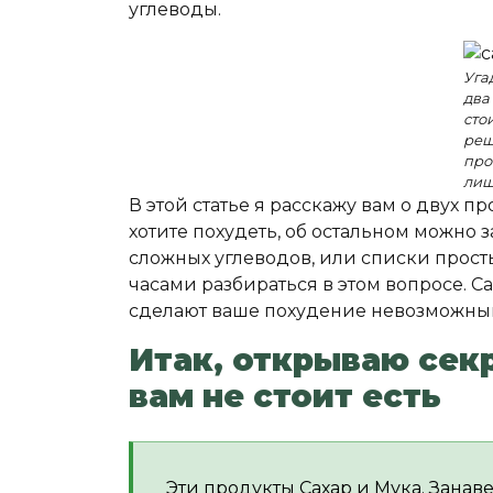
углеводы.
Уга
два
стои
реш
про
лиш
В этой статье я расскажу вам о двух пр
хотите похудеть, об остальном можно 
сложных углеводов, или списки просты
часами разбираться в этом вопросе. С
сделают ваше похудение невозможны
Итак, открываю секр
вам не стоит есть
Эти продукты Сахар и Мука. Занавес