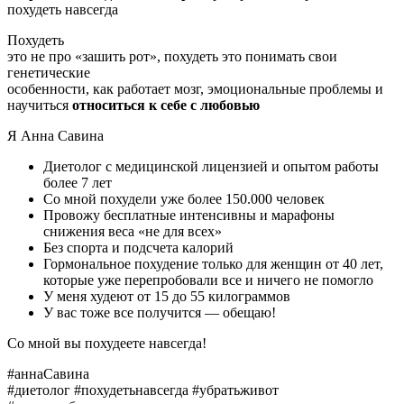
похудеть навсегда
Похудеть
это не про «зашить рот», похудеть это понимать свои
генетические
особенности, как работает мозг, эмоциональные проблемы и
научиться
относиться к себе с любовью
Я Анна Савина
Диетолог с медицинской лицензией и опытом работы
более 7 лет
Со мной похудели уже более 150.000 человек
Провожу бесплатные интенсивны и марафоны
снижения веса «не для всех»
Без спорта и подсчета калорий
Гормональное похудение только для женщин от 40 лет,
которые уже перепробовали все и ничего не помогло
У меня худеют от 15 до 55 килограммов
У вас тоже все получится — обещаю!
Со мной вы похудеете навсегда!
#аннаСавина
#диетолог #похудетьнавсегда #убратьживот