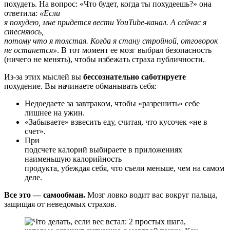
похудеть. На вопрос: «Что будет, когда ты похудеешь?» она
ответила:
«Если
я похудею, мне придется вести YouTube-канал. А сейчас я
стесняюсь,
потому что я толстая. Когда я стану стройной, отговорок
не останется»
. В тот момент ее мозг выбрал безопасность
(ничего не менять), чтобы избежать страха публичности.
Из-за этих мыслей вы
бессознательно саботируете
похудение. Вы начинаете обманывать себя:
Недоедаете за завтраком, чтобы «разрешить» себе
лишнее на ужин.
«Забываете» взвесить еду, считая, что кусочек «не в
счет».
При
подсчете калорий выбираете в приложениях
наименьшую калорийность
продукта, убеждая себя, что съели меньше, чем на самом
деле.
Все это — самообман.
Мозг ловко водит вас вокруг пальца,
защищая от неведомых страхов.