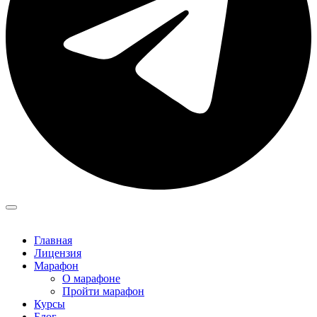
Главная
Лицензия
Марафон
О марафоне
Пройти марафон
Курсы
Блог