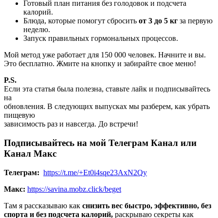
Готовый план питания без голодовок и подсчета
калорий.
Блюда, которые помогут сбросить
от 3 до 5 кг
за первую
неделю.
Запуск правильных гормональных процессов.
Мой метод уже работает для 150 000 человек. Начните и вы.
Это бесплатно. Жмите на кнопку и забирайте свое меню!
P.S.
Если эта статья была полезна, ставьте лайк и подписывайтесь
на
обновления. В следующих выпусках мы разберем, как убрать
пищевую
зависимость раз и навсегда. До встречи!
Подписывайтесь на мой Телеграм Канал или
Канал Макс
Телеграм:
https://t.me/+Et0i4sqe23AxN2Qy
Макс:
https://savina.mobz.click/beget
Там я рассказываю как
снизить вес быстро, эффективно, без
спорта и без подсчета калорий,
раскрываю секреты как