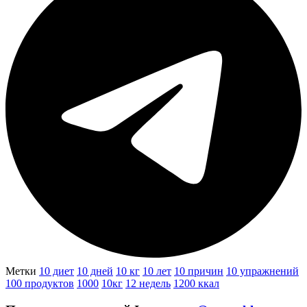
Метки
10 диет
10 дней
10 кг
10 лет
10 причин
10 упражнений
100 продуктов
1000
10кг
12 недель
1200 ккал