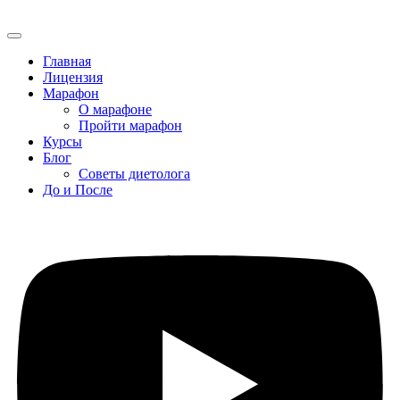
Главная
Лицензия
Марафон
О марафоне
Пройти марафон
Курсы
Блог
Советы диетолога
До и После