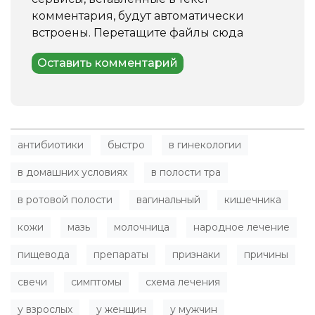
комментария, будут автоматически
встроены.
Перетащите файлы сюда
антибиотики
быстро
в гинекологии
в домашних условиях
в полости тра
в ротовой полости
вагинальный
кишечника
кожи
мазь
молочница
народное лечение
пищевода
препараты
признаки
причины
свечи
симптомы
схема лечения
у взрослых
у женщин
у мужчин