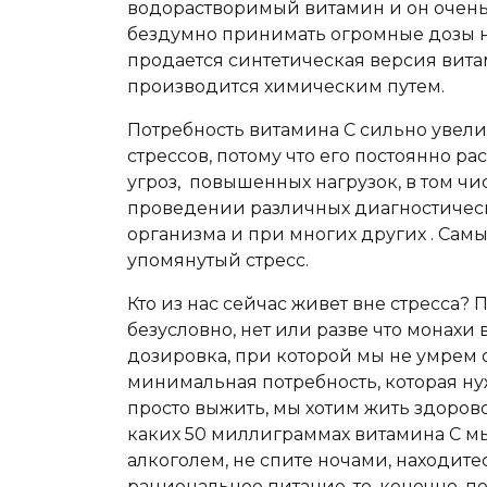
водорастворимый витамин и он очень 
бездумно принимать огромные дозы не 
продается синтетическая версия вита
производится химическим путем.
Потребность витамина С сильно увели
стрессов, потому что его постоянно р
угроз, повышенных нагрузок, в том ч
проведении различных диагностичес
организма и при многих других . Самы
упомянутый стресс.
Кто из нас сейчас живет вне стресса? 
безусловно, нет или разве что монахи 
дозировка, при которой мы не умрем от
минимальная потребность, которая ну
просто выжить, мы хотим жить здорово,
каких 50 миллиграммах витамина С мы
алкоголем, не спите ночами, находите
рациональное питание, то, конечно, п