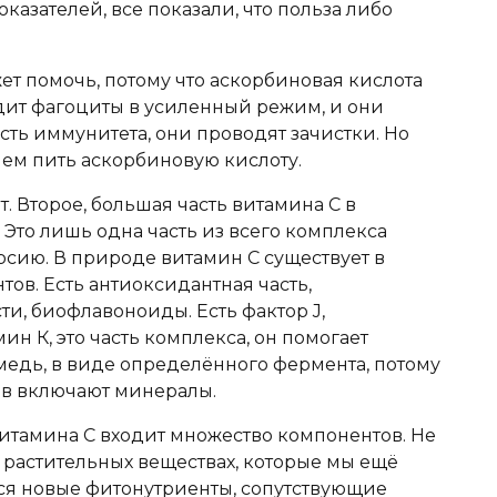
казателей, все показали, что польза либо
жет помочь, потому что аскорбиновая кислота
дит фагоциты в усиленный режим, и они
асть иммунитета, они проводят зачистки. Но
ачем пить аскорбиновую кислоту.
т. Второе, большая часть витамина С в
 Это лишь одна часть из всего комплекса
рсию. В природе витамин С существует в
тов. Есть антиоксидантная часть,
ти, биофлавоноиды. Есть фактор J,
н К, это часть комплекса, он помогает
 медь, в виде определённого фермента, потому
ов включают минералы.
 витамина С входит множество компонентов. Не
х растительных веществах, которые мы ещё
тся новые фитонутриенты, сопутствующие