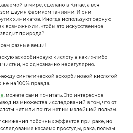
ваемой в мире, сделано в Китае, а вся
азом двумя фармкомпаниями. И они
ругих химикатов. Иногда используют серную
ак возможно ли, чтобы это искусственное
изводит природа?
овсем разные вещи!
ескую аскорбиновую кислоту в каких-либо
ля чистки, но однозначно нерегулярно.
цы между синтетической аскорбиновой кислотой
о не на 100% правда.
ие
, можете сами почитать. Это интересное
вод из множества исследований в том, что от
лоты нет или почти нет ни малейшей пользы.
т снижения побочных эффектов при раке, но
сследование касаемо простуды, рака, пользы