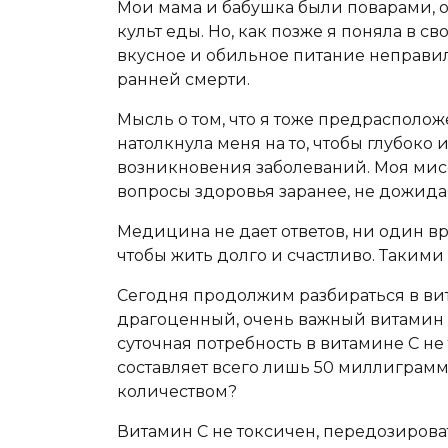
Мои мама и бабушка были поварами, он
культ еды. Но, как позже я поняла в с
вкусное и обильное питание неправи
ранней смерти.
Мысль о том, что я тоже предрасполо
натолкнула меня на то, чтобы глубоко
возникновения заболеваний. Моя мисс
вопросы здоровья заранее, не дожид
Медицина не дает ответов, ни один вр
чтобы жить долго и счастливо. Таки
Сегодня продолжим разбираться в ви
драгоценный, очень важный витамин
суточная потребность в витамине С не
составляет всего лишь 50 миллиграмм
количеством?
Витамин C не токсичен, передозироват