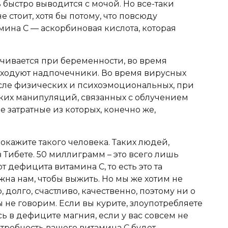
быстро выводится с мочой. Но все-таки
стоит, хотя бы потому, что повсюду
мина C — аскорбиновая кислота, которая
чивается при беременности, во время
асходуют надпочечники. Во время вирусных
исле физических и психоэмоциональных, при
ких манипуляций, связанных с облучением
е затратные из которых, конечно же,
Покажите такого человека. Таких людей,
в Тибете. 50 миллиграмм – это всего лишь
 дефицита витамина С, то есть это та
жна нам, чтобы выжить. Но мы же хотим не
 долго, счастливо, качественно, поэтому ни о
 не говорим. Если вы курите, злоупотребляете
сь в дефиците магния, если у вас совсем не
отребность вашего витамина С будет