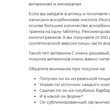
витаминам и минералам.
Если вы зайдете в аптеку и почитаете с
написано аскорбиновая кислота. Иног
основе большее количество аскорбино
грамма на одну таблетку. Рекомендова
миллиграммов. А вы получаете от 500
синтетической версии лишь части все
Такой тип витамина С очень дешёвый, и
покупке витаминов очень важно читать
Обратите внимание при покупке на:
Получен ли он из реальной пищи,
Указан ли источник каждого ком
Сделан ли он из голубики, барба
И в какой он форме?
Он сублимированный, органиче