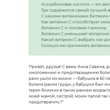
Аскорбиновая кислота — это ви
Где содержится самый лучший 
С какими витаминами Витамин C
Как витамин C способствует ом
Витамин C и половые гормоны
Витамин C уменьшает аллергию
Какой витамин C выбрать как до
Сколько же принимать витамина
Привет, друзья! С вами Анна Савина, 
омоложению и предотвращению болезн
рано ушли из жизни — бабушка в 60 лет
болела раком груди, у бабушки был ин
терял близких в таком раннем возраст
моей мамой, сестрой, моим папой так
предотвратить?”