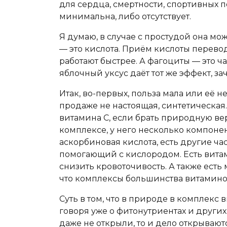
для сердца, смертности, спортивных по
минимальна, либо отсутствует.
Я думаю, в случае с простудой она мо
— это кислота. Приём кислоты перево
работают быстрее. А фагоциты — это ч
яблочный уксус даёт тот же эффект, з
Итак, во-первых, польза мала или её не
продаже не настоящая, синтетическая.
витамина С, если брать природную ве
комплексе, у него несколько компонен
аскорбиновая кислота, есть другие час
помогающий с кислородом. Есть витами
снизить кровоточивость. А также есть
что комплексы большинства витамин
Суть в том, что в природе в комплекс
говоря уже о фитонутриентах и други
даже не открыли, то и дело открываю