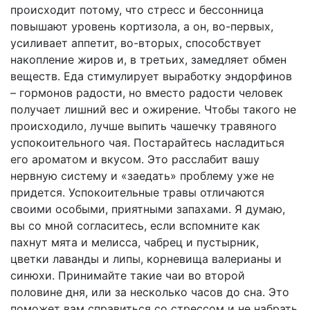
происходит потому, что стресс и бессонница
повышают уровень кортизола, а он, во-первых,
усиливает аппетит, во-вторых, способствует
накопление жиров и, в третьих, замедляет обмен
веществ. Еда стимулирует выработку эндорфинов
– гормонов радости, но вместо радости человек
получает лишний вес и ожирение. Чтобы такого не
происходило, лучше выпить чашечку травяного
успокоительного чая. Постарайтесь насладиться
его ароматом и вкусом. Это расслабит вашу
нервную систему и «заедать» проблему уже не
придется. Успокоительные травы отличаются
своими особыми, приятными запахами. Я думаю,
вы со мной согласитесь, если вспомните как
пахнут мята и мелисса, чабрец и пустырник,
цветки лаванды и липы, корневища валерианы и
синюхи. Принимайте такие чаи во второй
половине дня, или за несколько часов до сна. Это
поможет вам справиться со стрессом и не набрать