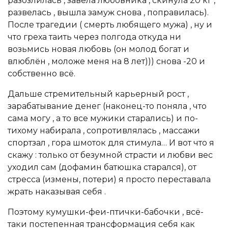
разозлилась , завела любовника , скинула 20 кг ,
развелась , вышла замуж снова , поправилась).
После трагедии ( смерть любящего мужа) , ну и
что греха таить через полгода откуда ни
возьмись новая любовь (он молод богат и
влюблён , моложе меня на 8 лет))) снова -20 и
собственно всё.
Дальше стремительный карьерный рост ,
зарабатывание денег (наконец-то поняла , что
сама могу , а то все мужики старались) и по-
тихому набирала , сопротивлялась , массажи
спортзал , гора шмоток для стимула… И вот что я
скажу : только от безумной страсти и любви вес
уходил сам (дофамин батюшка старался), от
стресса (измены, потери) я просто переставала
жрать наказывая себя .
Поэтому кумушки-феи-птички-бабочки , всё-
таки постепенная трансформация себя как