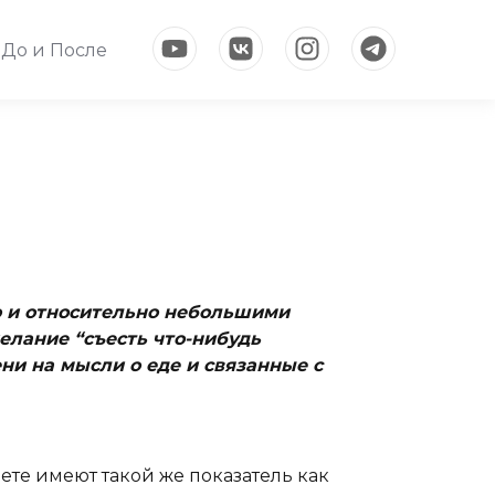
До и После
ью и относительно небольшими
елание “съесть что-нибудь
ни на мысли о еде и связанные с
ете имеют такой же показатель как