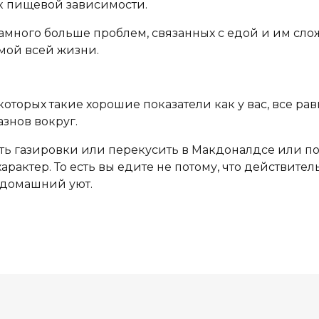
 к пищевой зависимости.
амного больше проблем, связанных с едой и им сло
емой всей жизни.
у которых такие хорошие показатели как у вас, все р
знов вокруг.
ь газировки или перекусить в Макдоналдсе или под
тер. То есть вы едите не потому, что действительно
ь домашний уют.