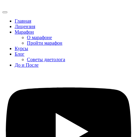
Главная
Лицензия
Марафон
О марафоне
Пройти марафон
Курсы
Блог
Советы диетолога
До и После