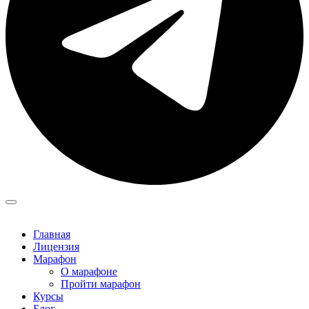
Главная
Лицензия
Марафон
О марафоне
Пройти марафон
Курсы
Блог