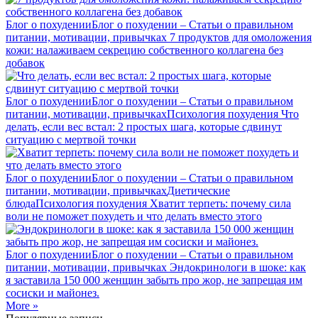
Блог о похудении
Блог о похудении – Статьи о правильном
питании, мотивации, привычках
7 продуктов для омоложения
кожи: налаживаем секрецию собственного коллагена без
добавок
Блог о похудении
Блог о похудении – Статьи о правильном
питании, мотивации, привычках
Психология похудения
Что
делать, если вес встал: 2 простых шага, которые сдвинут
ситуацию с мертвой точки
Блог о похудении
Блог о похудении – Статьи о правильном
питании, мотивации, привычках
Диетические
блюда
Психология похудения
Хватит терпеть: почему сила
воли не поможет похудеть и что делать вместо этого
Блог о похудении
Блог о похудении – Статьи о правильном
питании, мотивации, привычках
Эндокринологи в шоке: как
я заставила 150 000 женщин забыть про жор, не запрещая им
сосиски и майонез.
More »