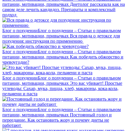
питании, мотивации, привычках
Диетолог рассказала как на
самом деле лечить кандидоз. Препараты и комплексный
подход
Блог о похудении
Блог о похудении – Статьи о правильном
питании, мотивации, привычках
Вся правда о детоксе для
похудения: инструкция по применению
Блог о похудении
Блог о похудении – Статьи о правильном
питании, мотивации, привычках
Как победить обжорство и
чревоугодие?
Блог о похудении
Блог о похудении – Статьи о правильном
питании, мотивации, привычках
Это вас убивает! Простые
углеводы: Сахар, мука, пицца, хлеб, макароны, кока-кола,
пельмени и паста
Блог о похудении
Блог о похудении – Статьи о правильном
питании, мотивации, привычках
Постоянный голод и
переедание. Как остановить жору и почему диеты не
работают